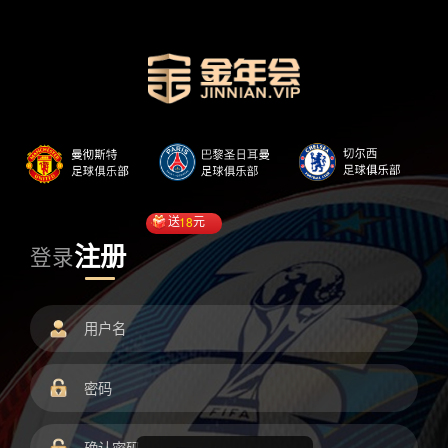
送
18
元
注册
登录