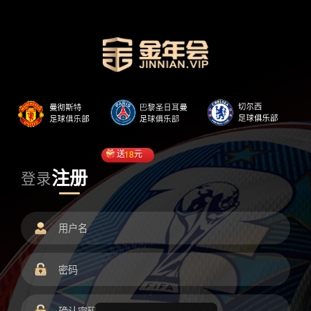
送
18
元
注册
登录